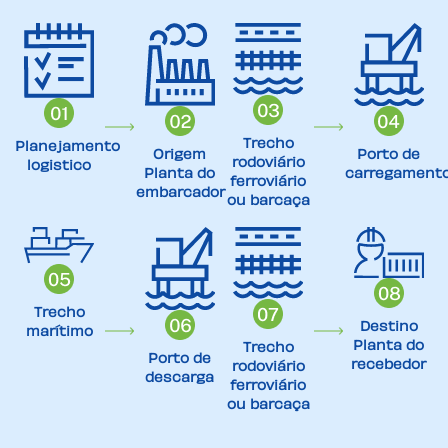
Trecho
Planejamento
Porto de
Origem
rodoviário
logistico
carregament
Planta do
ferroviário
embarcador
ou barcaça
Trecho
Destino
marítimo
Planta do
Trecho
Porto de
recebedor
rodoviário
descarga
ferroviário
ou barcaça