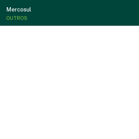
Mercosul
OUTROS
Notícias
Programação de Navios
Programação TVV
Plataforma Log-Aí
Plataforma Log-Aí TVV
Cotação
Relações com Investidores
Trabalhe conosco
Fornecedor
Canal de denúncia