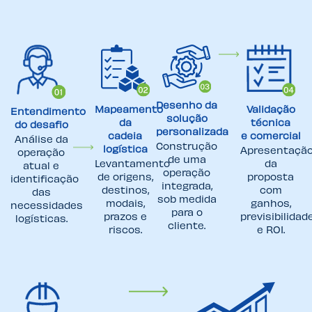
Desenho da
Mapeamento
Validação
Entendimento
solução
da
técnica
do desafio
personalizada
cadeia
e comercial
Análise da
Construção
Apresentaçã
logística
operação
de uma
Levantamento
da
atual e
operação
de origens,
proposta
identificação
integrada,
destinos,
com
das
sob medida
modais,
ganhos,
necessidades
para o
prazos e
previsibilidad
logísticas.
cliente.
riscos.
e ROI.