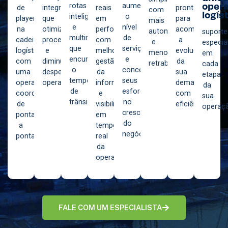
oper
rotas
aumente
de
integradas
reais
pronta
com
logíst
inteligentes
o
players
que
em
para
mais
e
nível
na
otimizam
performance
acompanhar
autonomia
suporte
multimodais
de
cadeia
processos
com
a
e
especia
que
serviço
logística,
e
melhor
evolução
menos
em
encurtam
e
com
diminuem
gestão
da
retrabalho;
cada
o
concentre
uma
despesas
da
sua
etapa
tempo
seus
operação
operacionais;
informação
demanda,
da
de
esforços
coordenada
e
com
sua
trânsito;
no
de
visibilidade
eficiência;
operaç
crescimento
ponta
em
do
a
tempo
negócio;
ponta;
real
da
operação;
FALE COM UM ESPECIALISTA