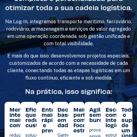
otimizar toda a sua cadeia logística.
Na Log-In, integramos transporte marítimo, ferroviário,
rodoviário, armazenagem e serviços de valor agregado
em uma operação coordenada, sob gestão unificada e
com total visibilidade.
E mais do que isso: desenvolvemos projetos especiais,
customizados de acordo com a necessidade de cada
cliente, conectando todas as etapas logísticas em um
fluxo contínuo, eficiente e sob medida.
Na prática, isso significa:
Menos
Eficiência
Entregas
Decisões
Mais
Agilidade
Escalabili
Todo
intermediários,
que
mais
baseadas
performance
sem
com
o
mais
reduz
rápidas
em
com
burocracia:
inteligênci
supo
controle:
custos:
e
dados:
foco
logística:
de
previsíveis:
estratégico:
um
processos
único
redução
soluções
Ganhos
estrutura
simplificados,