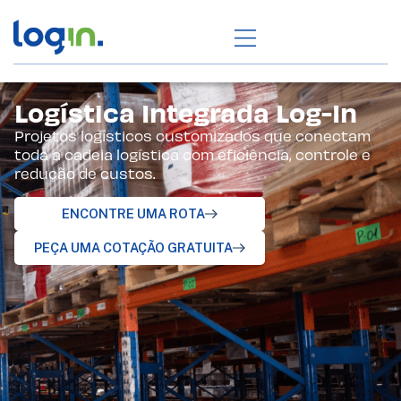
Logística Integrada Log-In
Projetos logísticos customizados que conectam
toda a
cadeia logística
com eficiência, controle e
redução de custos.
ENCONTRE UMA ROTA
PEÇA UMA COTAÇÃO GRATUITA