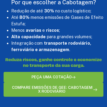
Por que escolher a Cabotagem?
Redução de até
30%
no custo logístico;
Até
80%
menos emissões de Gases de Efeito
Estufa;
Menos
avarias
e
riscos
;
Alta capacidade
para grandes volumes;
Integração com
transporte rodoviário,
ferroviário e armazenagem
.
Reduza riscos, ganhe controle e economize
no transporte da sua carga.
PEÇA UMA COTAÇÃO
COMPARE EMISSÕES DE GEE: CABOTAGEM
X RODOVIÁRIO