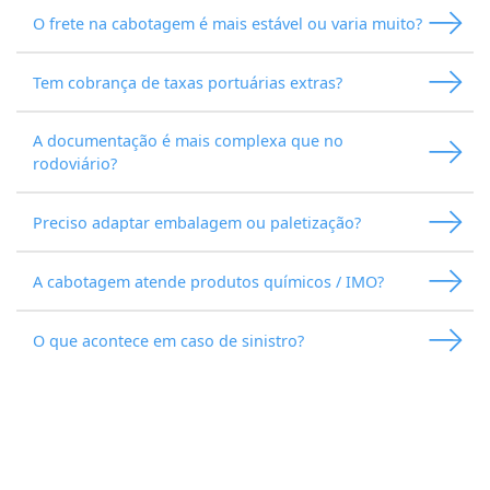
O frete na cabotagem é mais estável ou varia muito?
Tem cobrança de taxas portuárias extras?
A documentação é mais complexa que no
rodoviário?
Preciso adaptar embalagem ou paletização?
A cabotagem atende produtos químicos / IMO?
O que acontece em caso de sinistro?
A operação de cabotagem é porta a porta ou porto a
porto?
A cabotagem funciona bem em períodos de alta