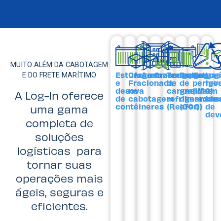
MUITO ALÉM DA CABOTAGEM
Estufagem
Carga
Armazenagem
Crossdocking
Transporte
Cargas
Cargas
Log
E DO FRETE MARÍTIMO
e
Fracionada
de
de
perigo
rev
desova
na
cargas
grandes
(IMO)
em
A Log-In oferece
de
cabotagem
refrigeradas
dimensõe
cas
contêineres
(Reefer)
(OOG)
de
uma gama
dev
completa de
soluções
logísticas para
tornar suas
operações mais
ágeis, seguras e
eficientes.