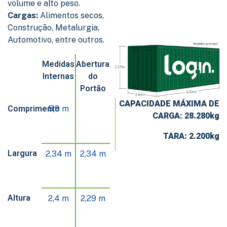
volume e alto peso.
Cargas:
Alimentos secos,
Construção, Metalurgia,
Automotivo, entre outros.
.
Medidas
Abertura
Internas
do
Portão
CAPACIDADE MÁXIMA DE
Comprimento
5,9 m
.
CARGA: 28.280kg
TARA: 2.200kg
Largura
2,34 m
2,34 m
Altura
2,4 m
2,29 m