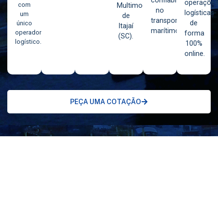
confiabilidade
operaçõe
com
Multimodal
no
logísticas
um
de
transporte
de
único
Itajaí
marítimo.
operador
forma
(SC).
logístico.
100%
online.
PEÇA UMA COTAÇÃO