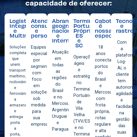
capacidade de oferecer:
Logística
Atendimento
Abrangência
Terminais
Cabotagem
Tecnolo
Integrada
consultivo
geográfica
Portuários
é
e
e
e
nacional
Próprios
nossa
rastrea
Multimodalidade
personalizado
e
ES
especialidade
internacional
e
Com
SC
Soluções
Equipes
18
a
Atuação
completas
especializadas
anos
plataform
Operações
em
que
por
conectando
Log-
ágeis
unem
todas
segmento,
portos
Aí, o
e
transporte
as
com
do
cliente
marítimo,
estratégicas
regiões
foco
Brasil
tem
rodoviário
no
do
em
e
autonomia
e
Terminal
Brasil
soluções
Mercosul
ferroviário
agilidade
Portuário
e no
sob
com
a
e
de
Mercosul:
medida
frota
armazenagem
facilidade
Vila
Argentina,
e
para
própria,
na
Velha
Uruguai
entrega
sua
rotas
gestão
(TVV/ES)
porta
e
empresa.
regulares
das
e no
a
Paraguai.
e alta
suas
Terminal
porta,