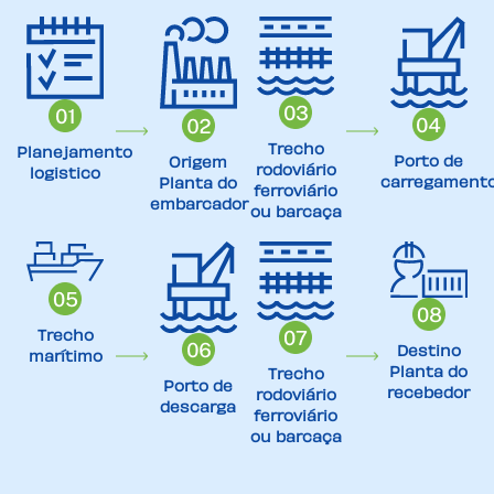
Trecho
Planejamento
Porto de
Origem
rodoviário
logistico
carregament
Planta do
ferroviário
embarcador
ou barcaça
Trecho
Destino
marítimo
Planta do
Trecho
Porto de
recebedor
rodoviário
descarga
ferroviário
ou barcaça