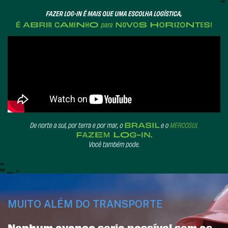
MUITO ALÉM DO TRANSPORTE
Nenhum avanço seria possível sem as