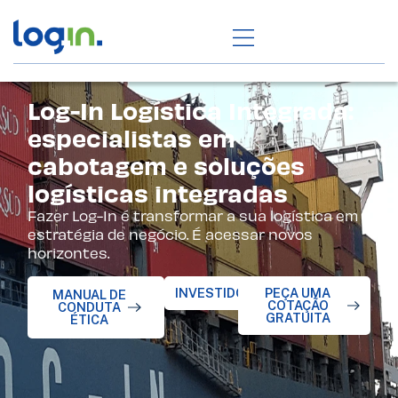
Log-In Logística Integrada:
especialistas em
cabotagem e soluções
logísticas integradas
Fazer Log-In é transformar a sua logística em
estratégia de negócio. É acessar novos
horizontes.
INVESTIDORES
PEÇA UMA
MANUAL DE
COTAÇÃO
CONDUTA
GRATUITA
ÉTICA